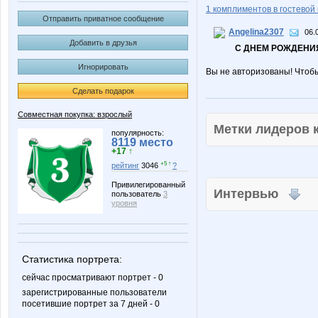
1 комплиментов в гостевой 
Отправить приватное сообщение
Angelina2307
06.
Добавить в друзья
С ДНЕМ РОЖДЕНИЯ
Игнорировать
Вы не авторизованы! Чтоб
Сделать подарок
Совместная покупка: взрослый
Метки лидеров
популярность:
8119 место
+17 ↑
+5 ↑
рейтинг
3046
?
Привилегированный
Интервью
пользователь
3
уровня
Статистика портрета:
сейчас просматривают портрет - 0
зарегистрированные пользователи
посетившие портрет за 7 дней - 0